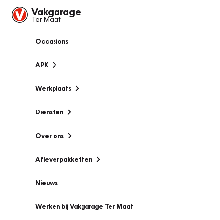
Vakgarage
Ter Maat
Occasions
APK
Werkplaats
Diensten
Over ons
Afleverpakketten
Nieuws
Werken bij Vakgarage Ter Maat