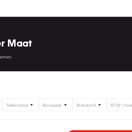
er Maat
 nemen.
Tellerstand
Bouwjaar
Brandstof
BTW / ma