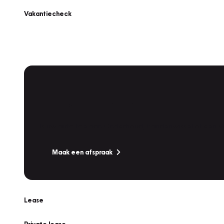
Vakantiecheck
Plan een
Werkplaatsafspraak
Is uw auto toe aan Onderhoud, Bandenwissel of een Va
Maak een afspraak
Lease