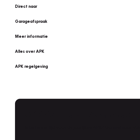
Direct naar
Garageafspraak
Meer informatie
Alles over APK
APK regelgeving
APK Keuring bij Vakgarage!
Is het weer tijd voor de jaarlijkse APK? Ga snel naar V