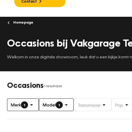
Contact
Homepage
Occasions bij Vakgarage T
Welkom in onze digitale showroom, leuk dat u een kijkje komt
Occasions
1 resultaat
Merk
Model
Transmissie
Prijs
1
1