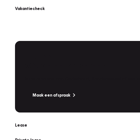
Vakantiecheck
Plan een
Werkplaatsafspraak
Is uw auto toe aan Onderhoud, Bandenwissel of een Va
Maak een afspraak
Lease