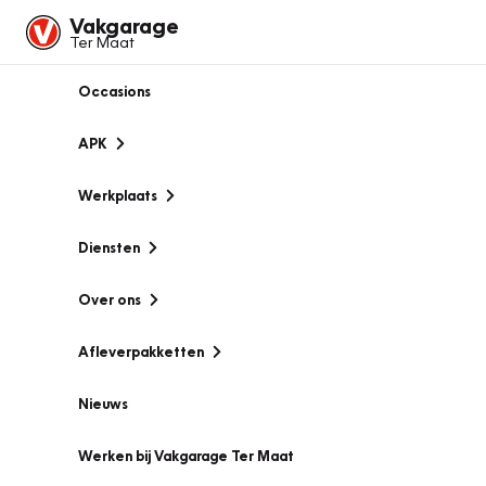
Vakgarage
Ter Maat
Occasions
APK
Werkplaats
Diensten
Over ons
Afleverpakketten
Nieuws
Werken bij Vakgarage Ter Maat