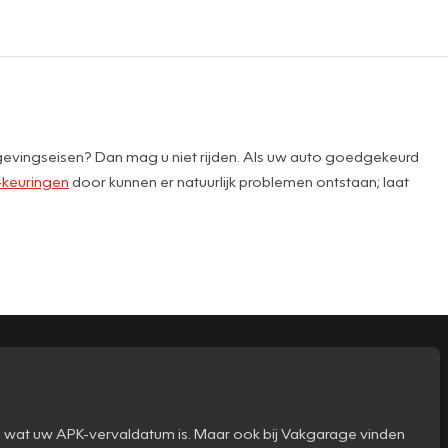
lgevingseisen? Dan mag u niet rijden. Als uw auto goedgekeurd
keuringen
door kunnen er natuurlijk problemen ontstaan; laat
n wat uw APK-vervaldatum is. Maar ook bij Vakgarage vinden