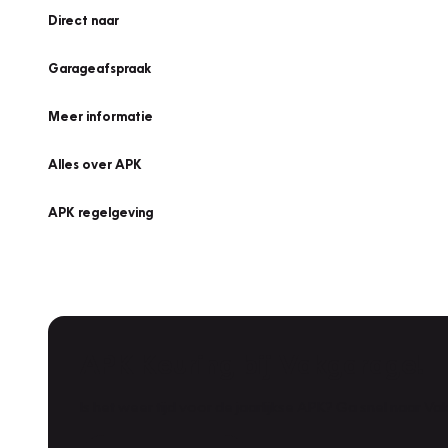
Direct naar
Garageafspraak
Meer informatie
Alles over APK
APK regelgeving
APK Keuring bij Vakgarage!
Is het weer tijd voor de jaarlijkse APK? Ga snel naar V