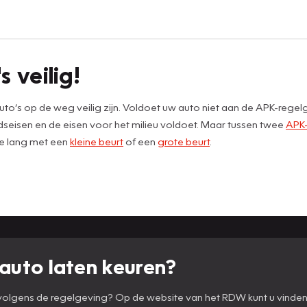
s veilig!
to’s op de weg veilig zijn. Voldoet uw auto niet aan de APK-rege
dseisen en de eisen voor het milieu voldoet. Maar tussen twee
APK-
te lang met een
kleine beurt
of een
grote beurt
.
auto laten keuren?
n volgens de regelgeving? Op de website van het RDW kunt u vinde