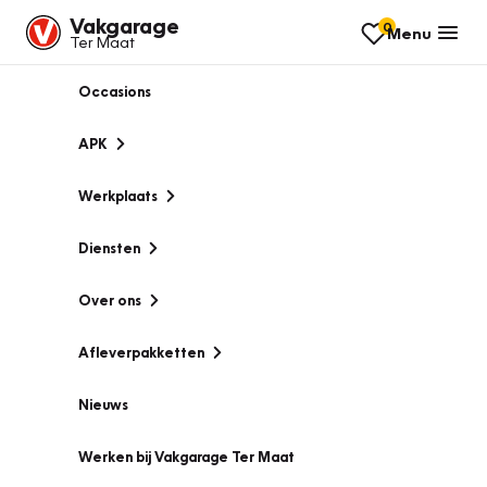
Vakgarage
0
Menu
Ter Maat
Occasions
APK
Werkplaats
Diensten
Over ons
Afleverpakketten
Nieuws
Werken bij Vakgarage Ter Maat