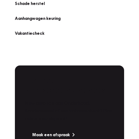
Schade herstel
Aanhangwagen keuring
Vakantiecheck
Plan een
Werkplaatsafspraak
Is uw auto toe aan Onderhoud,
Bandenwissel of een Vakantiecheck? Plan
online een afspraak!
Maak een afspraak