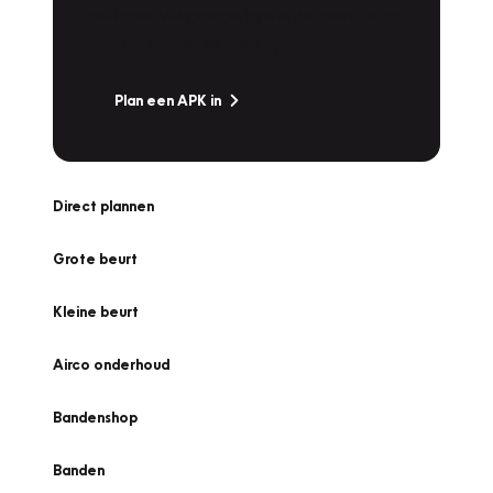
snel naar Vakgarage bij u in de buurt, en ga
zonder zorgen de weg op!
Plan een APK in
Direct plannen
Grote beurt
Kleine beurt
Airco onderhoud
Bandenshop
Banden