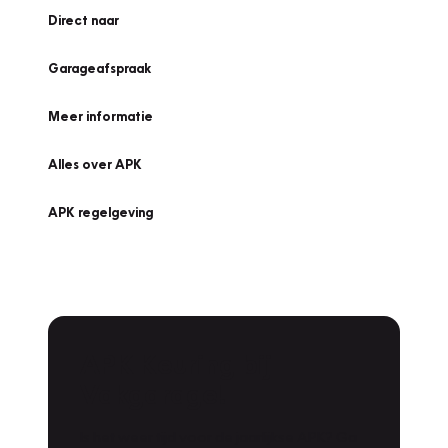
Direct naar
Garageafspraak
Meer informatie
Alles over APK
APK regelgeving
APK Keuring bij
Vakgarage!
Is het weer tijd voor de jaarlijkse APK? Ga