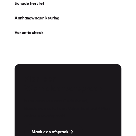
Schade herstel
Aanhangwagen keuring
Vakantiecheck
Plan een
Werkplaatsafspraak
Is uw auto toe aan Onderhoud,
Bandenwissel of een Vakantiecheck? Plan
online een afspraak!
Maak een afspraak