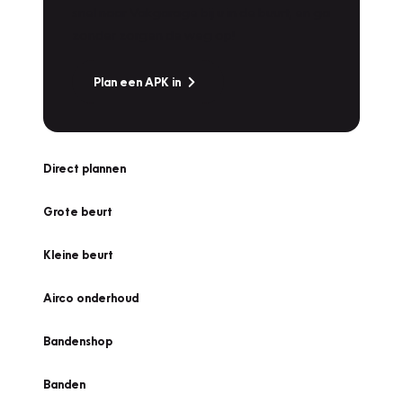
snel naar Vakgarage bij u in de buurt, en ga
zonder zorgen de weg op!
Plan een APK in
Direct plannen
Grote beurt
Kleine beurt
Airco onderhoud
Bandenshop
Banden