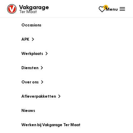
Vakgarage
0
Menu
Ter Maat
Occasions
APK
Werkplaats
Diensten
Over ons
Afleverpakketten
Nieuws
Werken bij Vakgarage Ter Maat