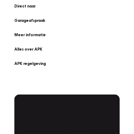
Direct naar
Garageafspraak
Meer informatie
Alles over APK
APK regelgeving
APK Keuring bij
Vakgarage!
Is het weer tijd voor de jaarlijkse APK? Ga