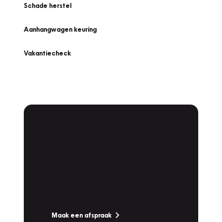
Schade herstel
Aanhangwagen keuring
Vakantiecheck
Plan een
Werkplaatsafspraak
Is uw auto toe aan Onderhoud,
Bandenwissel of een Vakantiecheck? Plan
online een afspraak!
Maak een afspraak