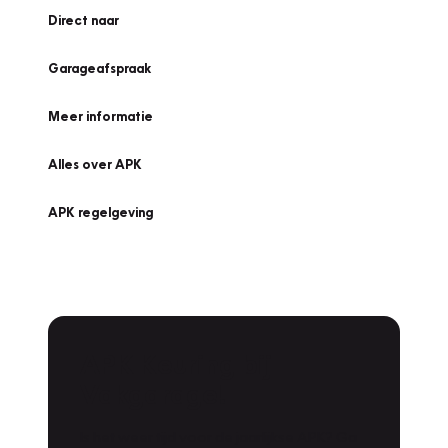
Direct naar
Garageafspraak
Meer informatie
Alles over APK
APK regelgeving
APK Keuring bij
Vakgarage!
Is het weer tijd voor de jaarlijkse APK? Ga