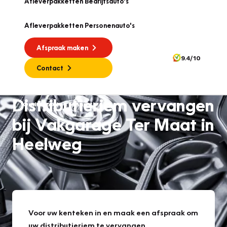
Afleverpakketten Bedrijfsauto's
Afleverpakketten Personenauto's
Afspraak maken
9.4/10
Contact
Distributieriem vervangen
Onderhoud en reparatie
bij Vakgarage Ter Maat in
Heelweg
Voor uw kenteken in en maak een afspraak om
uw distributieriem te vervangen.