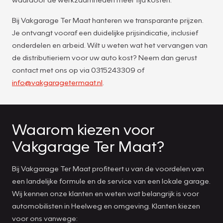
Bij Vakgarage Ter Maat hanteren we transparante prijzen.
Je ontvangt vooraf een duidelijke prijsindicatie, inclusief
onderdelen en arbeid. Wilt u weten wat het vervangen van
de distributieriem voor uw auto kost? Neem dan gerust
contact met ons op via 0315243309 of
info@vakgaragetermaat.nl
.
Waarom kiezen voor
Vakgarage Ter Maat?
Bij Vakgarage Ter Maat profiteert u van de voordelen van
een landelijke formule en de service van een lokale garage.
Wij kennen onze klanten en weten wat belangrijk is voor
automobilisten in Heelweg en omgeving. Klanten kiezen
voor ons vanwege: