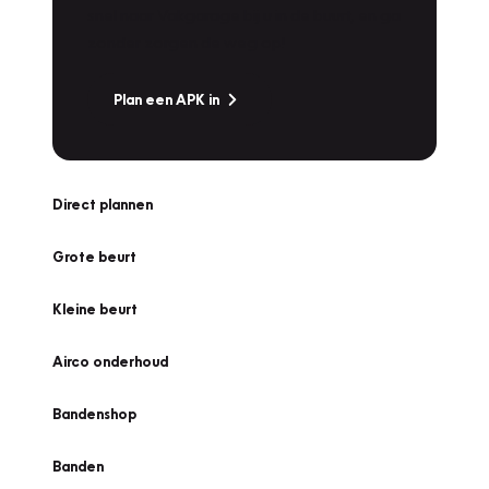
snel naar Vakgarage bij u in de buurt, en ga
zonder zorgen de weg op!
Plan een APK in
Direct plannen
Grote beurt
Kleine beurt
Airco onderhoud
Bandenshop
Banden