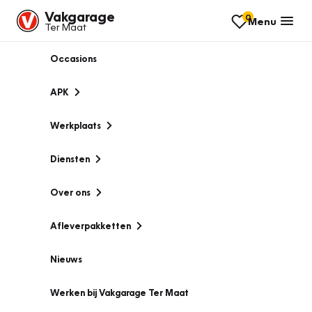
Vakgarage
0
Menu
Ter Maat
Occasions
APK
Werkplaats
Diensten
Over ons
Afleverpakketten
Nieuws
Werken bij Vakgarage Ter Maat