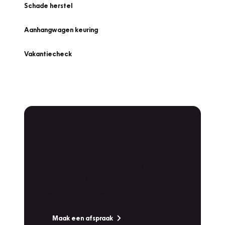
Schade herstel
Aanhangwagen keuring
Vakantiecheck
Plan een
Werkplaatsafspraak
Is uw auto toe aan Onderhoud,
Bandenwissel of een Vakantiecheck? Plan
online een afspraak!
Maak een afspraak