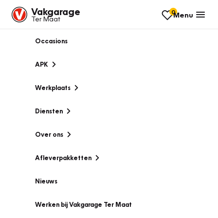
Vakgarage
0
Menu
Ter Maat
Occasions
APK
Werkplaats
Diensten
Over ons
Afleverpakketten
Nieuws
Werken bij Vakgarage Ter Maat