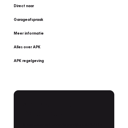
Direct naar
Garageafspraak
Meer informatie
Alles over APK
APK regelgeving
APK Keuring bij
Vakgarage!
Is het weer tijd voor de jaarlijkse APK? Ga