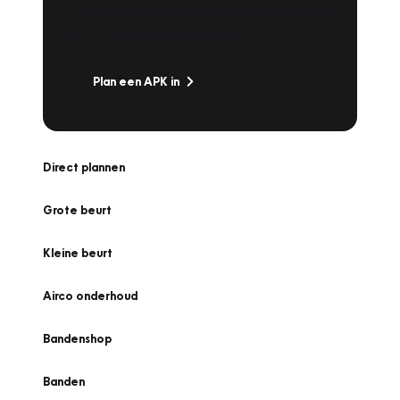
snel naar Vakgarage bij u in de buurt, en ga
zonder zorgen de weg op!
Plan een APK in
Direct plannen
Grote beurt
Kleine beurt
Airco onderhoud
Bandenshop
Banden